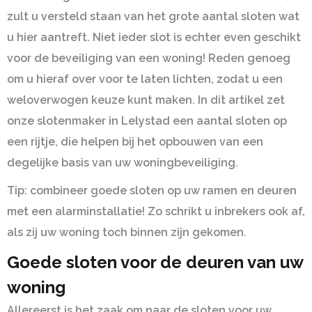
zult u versteld staan van het grote aantal sloten wat
u hier aantreft. Niet ieder slot is echter even geschikt
voor de beveiliging van een woning! Reden genoeg
om u hieraf over voor te laten lichten, zodat u een
weloverwogen keuze kunt maken. In dit artikel zet
onze slotenmaker in Lelystad een aantal sloten op
een rijtje, die helpen bij het opbouwen van een
degelijke basis van uw woningbeveiliging.
Tip: combineer goede sloten op uw ramen en deuren
met een alarminstallatie! Zo schrikt u inbrekers ook af,
als zij uw woning toch binnen zijn gekomen.
Goede sloten voor de deuren van uw
woning
Allereerst is het zaak om naar de sloten voor uw