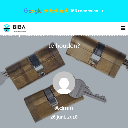
166 recensies
Wat zijn de beste sloten om inbrekers buiten
te houden?
Admin
26 juni, 2018